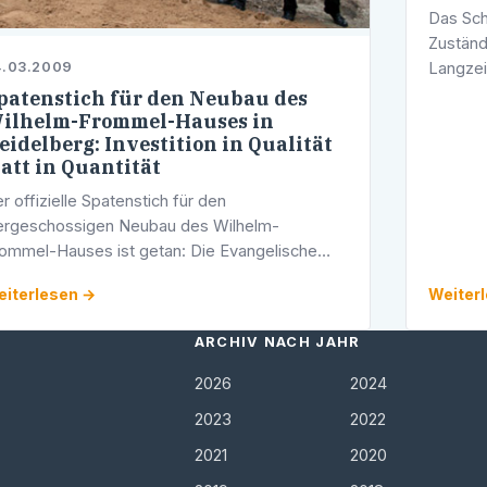
Das Sch
Zuständ
Langzei
4.03.2009
Bundes 
patenstich für den Neubau des
Spreche
ilhelm-Frommel-Hauses in
eidelberg: Investition in Qualität
…
tatt in Quantität
r offizielle Spatenstich für den
ergeschossigen Neubau des Wilhelm-
ommel-Hauses ist getan: Die Evangelische
adtmission Heidelberg (ESH) wird rund 3,5
iterlesen →
Weiter
llionen Euro investieren, um die Infrastruktur
r …
ARCHIV NACH JAHR
2026
2024
2023
2022
2021
2020