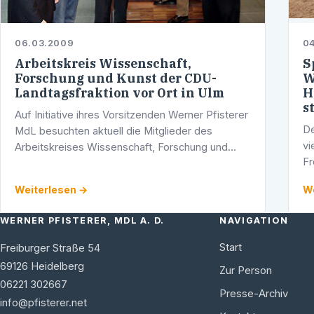
06.03.2009
0
Arbeitskreis Wissenschaft,
S
Forschung und Kunst der CDU-
W
Landtagsfraktion vor Ort in Ulm
H
s
Auf Initiative ihres Vorsitzenden Werner Pfisterer
De
MdL besuchten aktuell die Mitglieder des
vi
Arbeitskreises Wissenschaft, Forschung und
Fr
Kunst der CDU-Landtagsfraktion einige
St
Einrichtungen in der Stadt Ulm.
Weiterlesen →
We
Mi
de
WERNER PFISTERER, MDL A. D.
NAVIGATION
Start
Freiburger Straße 54
69126
Heidelberg
Zur Person
06221 302667
Presse-Archiv
info@pfisterer.net