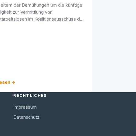
eitern der Bemühungen um die künftige
igkeit zur Vermittlung von
tarbeitslosen im Koalitionsausschuss des
ist für den arbeitsmarktpolitischen
r der CDU-Landtagsfraktion, Guido Wolf
lesen →
RECHTLICHES
Impressum
Datenschutz