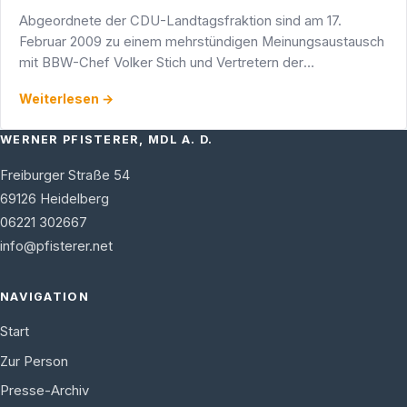
Abgeordnete der CDU-Landtagsfraktion sind am 17.
Februar 2009 zu einem mehrstündigen Meinungsaustausch
mit BBW-Chef Volker Stich und Vertretern der
Landesleitung zusammengetroffen.
Weiterlesen →
WERNER PFISTERER, MDL A. D.
Freiburger Straße 54
69126
Heidelberg
06221 302667
info@pfisterer.net
NAVIGATION
Start
Zur Person
Presse-Archiv