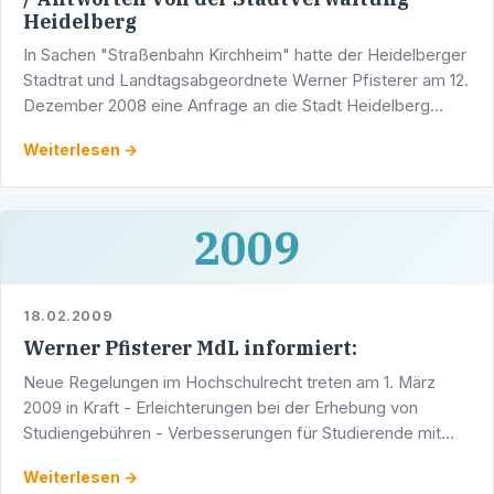
Heidelberg
In Sachen "Straßenbahn Kirchheim" hatte der Heidelberger
Stadtrat und Landtagsabgeordnete Werner Pfisterer am 12.
Dezember 2008 eine Anfrage an die Stadt Heidelberg
gestellt, die im Januar und im Februar 2009 im …
Weiterlesen →
2009
18.02.2009
Werner Pfisterer MdL informiert:
Neue Regelungen im Hochschulrecht treten am 1. März
2009 in Kraft - Erleichterungen bei der Erhebung von
Studiengebühren - Verbesserungen für Studierende mit
Kindern - vereinfachter Hochschulzugang für
Weiterlesen →
BerufstätigeZum …