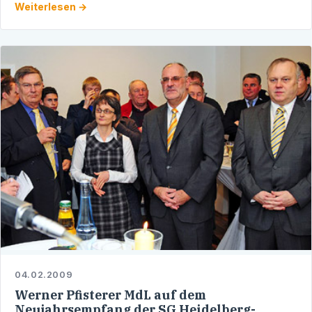
Weiterlesen →
…
04.02.2009
Werner Pfisterer MdL auf dem
Neujahrsempfang der SG Heidelberg-