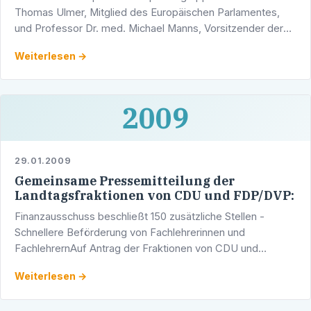
Thomas Ulmer, Mitglied des Europäischen Parlamentes,
und Professor Dr. med. Michael Manns, Vorsitzender der
Deutschen Leberstiftung, haben heute in Heidelberg ihr …
Weiterlesen →
2009
29.01.2009
Gemeinsame Pressemitteilung der
Landtagsfraktionen von CDU und FDP/DVP:
Finanzausschuss beschließt 150 zusätzliche Stellen -
Schnellere Beförderung von Fachlehrerinnen und
FachlehrernAuf Antrag der Fraktionen von CDU und
FDP/DVP hat der Finanzausschuss des Landtags
Weiterlesen →
beschlossen, dass weitere …