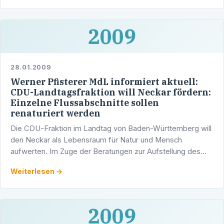
2009
28.01.2009
Werner Pfisterer MdL informiert aktuell:
CDU-Landtagsfraktion will Neckar fördern:
Einzelne Flussabschnitte sollen
renaturiert werden
Die CDU-Fraktion im Landtag von Baden-Württemberg will
den Neckar als Lebensraum für Natur und Mensch
aufwerten. Im Zuge der Beratungen zur Aufstellung des
Staatshaushaltsplans 2009 sollen dazu zwei Millionen Euro
Weiterlesen →
für …
2009