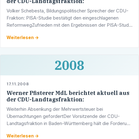
der CDU-Landtagsfraktion:
Volker Schebesta, Bildungspolitischer Sprecher der CDU-
Fraktion: PISA-Studie bestätigt den eingeschlagenen
ReformwegZufrieden mit den Ergebnissen der PISA-Studie
zeigt sich der bildungspolitische Sprecher der …
Weiterlesen →
2008
17.11.2008
Werner Pfisterer MdL berichtet aktuell aus
der CDU-Landtagsfraktion:
Weiterhin Absenkung der Mehrwertsteuer bei
Übernachtungen gefordertDer Vorsitzende der CDU-
Landtagsfraktion in Baden-Württemberg hält die Forderung
nach einer Absenkung des Mehrwertsteuersatzes bei
Weiterlesen →
Übernachtungen weiter …