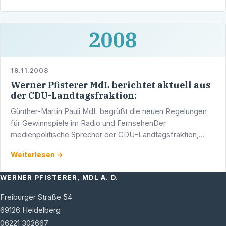
2008
19.11.2008
Werner Pfisterer MdL berichtet aktuell aus
der CDU-Landtagsfraktion:
Günther-Martin Pauli MdL begrüßt die neuen Regelungen
für Gewinnspiele im Radio und FernsehenDer
medienpolitische Sprecher der CDU-Landtagsfraktion,
Günther-Martin Pauli MdL, hat die neuen Regelungen für
Weiterlesen →
Gewinnspiele in …
WERNER PFISTERER, MDL A. D.
Freiburger Straße 54
69126
Heidelberg
06221 302667