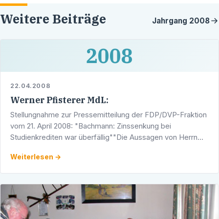
Weitere Beiträge
Jahrgang
2008
2008
22.04.2008
Werner Pfisterer MdL:
Stellungnahme zur Pressemitteilung der FDP/DVP-Fraktion
vom 21. April 2008: "Bachmann: Zinssenkung bei
Studienkrediten war überfällig""Die Aussagen von Herrn
Bachmann stellen die Abläufe total auf den Kopf", erklärte
Weiterlesen →
…