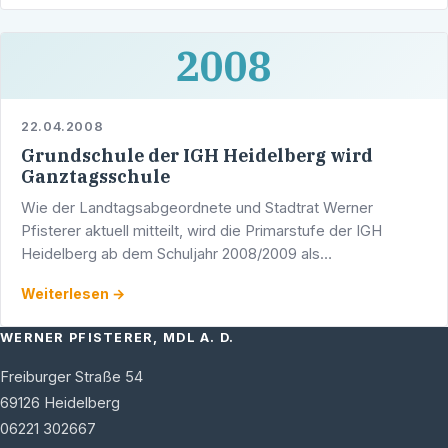
2008
22.04.2008
Grundschule der IGH Heidelberg wird
Ganztagsschule
Wie der Landtagsabgeordnete und Stadtrat Werner
Pfisterer aktuell mitteilt, wird die Primarstufe der IGH
Heidelberg ab dem Schuljahr 2008/2009 als
Ganztagsschule eingerichtet. Pfisterer zeigte sich sehr
Weiterlesen →
zufrieden über …
WERNER PFISTERER, MDL A. D.
Freiburger Straße 54
69126
Heidelberg
06221 302667