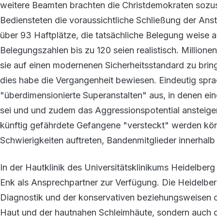
weitere Beamten brachten die Christdemokraten sozus
Bediensteten die voraussichtliche Schließung der Anst
über 93 Haftplätze, die tatsächliche Belegung weise a
Belegungszahlen bis zu 120 seien realistisch. Millionen
sie auf einen modernenen Sicherheitsstandard zu brin
dies habe die Vergangenheit bewiesen. Eindeutig spr
"überdimensionierte Superanstalten" aus, in denen ei
sei und und zudem das Aggressionspotential ansteigen
künftig gefährdete Gefangene "versteckt" werden kön
Schwierigkeiten auftreten, Bandenmitglieder innerha
In der Hautklinik des Universitätsklinikums Heidelberg
Enk als Ansprechpartner zur Verfügung. Die Heidelberg
Diagnostik und der konservativen beziehungsweisen 
Haut und der hautnahen Schleimhäute, sondern auch d