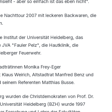
nsieht - aber so einfach ist das eben nicht".
ie Nachttour 2007 mit leckeren Backwaren, die
n.
stitut der Universität Heidelberg, das
JVA "Fauler Pelz", die Hautklinik, die
delberger Feuerwehr.
adträtinnen Monika Frey-Eger
t Klaus Weirich, Altstadtrat Manfred Benz und
d seinem Referenten Matthias Busse.
rg wurden die Christdemokraten von Prof. Dr.
Universität Heidelberg (BZH) wurde 1997
her Forschung und Lehre der Fakultäten