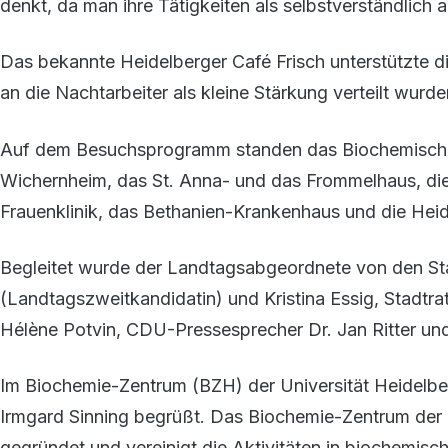
denkt, da man ihre Tätigkeiten als selbstverständlich a
Das bekannte Heidelberger Café Frisch unterstützte d
an die Nachtarbeiter als kleine Stärkung verteilt wurde
Auf dem Besuchsprogramm standen das Biochemische In
Wichernheim, das St. Anna- und das Frommelhaus, die 
Frauenklinik, das Bethanien-Krankenhaus und die Hei
Begleitet wurde der Landtagsabgeordnete von den St
(Landtagszweitkandidatin) und Kristina Essig, Stadtra
Hélène Potvin, CDU-Pressesprecher Dr. Jan Ritter un
Im Biochemie-Zentrum (BZH) der Universität Heidelbe
Irmgard Sinning begrüßt. Das Biochemie-Zentrum der 
gegründet und vereinigt die Aktivitäten in biochemisc