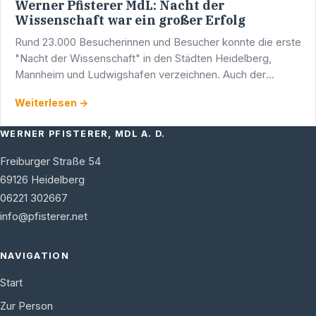
Werner Pfisterer MdL: Nacht der
Wissenschaft war ein großer Erfolg
Rund 23.000 Besucherinnen und Besucher konnte die erste
"Nacht der Wissenschaft" in den Städten Heidelberg,
Mannheim und Ludwigshafen verzeichnen. Auch der
Heidelberger CDU-Landtagsabgeordnete Werner Pfisterer
Weiterlesen →
war in …
WERNER PFISTERER, MDL A. D.
Freiburger Straße 54
69126
Heidelberg
06221 302667
info@pfisterer.net
NAVIGATION
Start
Zur Person