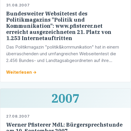
31.08.2007
Bundesweiter Websitetest des
Politikmagazins "Politik und
Kommunikation": www.pfisterer.net
erreicht ausgezeichneten 21. Platz von
1.253 Internetauftritten
Das Politikmagazin "politik&kommunikation" hat in einem
überraschenden und umfangreichen Webseitentest die
2.456 Bundes- und Landtagsabgeordneten auf ihre
Internettauglichkeit geprüft. Hierbei wurde unter anderem
Weiterlesen →
…
2007
27.08.2007
Werner Pfisterer MdL: Bürgersprechstunde
am 10. September 2007