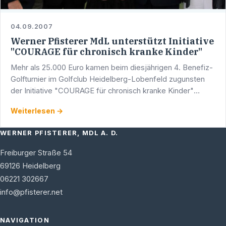
04.09.2007
Werner Pfisterer MdL unterstützt Initiative
"COURAGE für chronisch kranke Kinder"
Mehr als 25.000 Euro kamen beim diesjährigen 4. Benefiz-
Golfturnier im Golfclub Heidelberg-Lobenfeld zugunsten
der Initiative "COURAGE für chronisch kranke Kinder"
zusammen. Von Beginn an unterstützt Werner Pfisterer …
Weiterlesen →
WERNER PFISTERER, MDL A. D.
Freiburger Straße 54
69126
Heidelberg
06221 302667
info@pfisterer.net
NAVIGATION