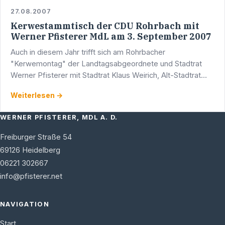
27.08.2007
Kerwestammtisch der CDU Rohrbach mit
Werner Pfisterer MdL am 3. September 2007
Auch in diesem Jahr trifft sich am Rohrbacher
"Kerwemontag" der Landtagsabgeordnete und Stadtrat
Werner Pfisterer mit Stadtrat Klaus Weirich, Alt-Stadtrat
Otto Heß, den Bezirksbeiräten und Mitgliedern des
Weiterlesen →
Vorstandes zum …
WERNER PFISTERER, MDL A. D.
Freiburger Straße 54
69126
Heidelberg
06221 302667
info@pfisterer.net
NAVIGATION
Start