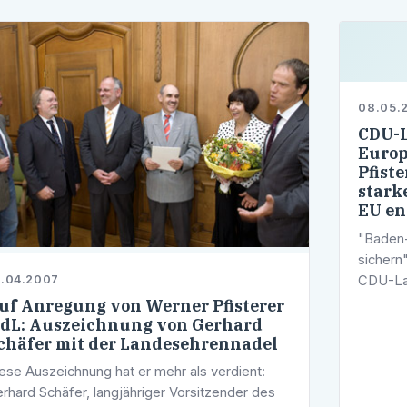
08.05.
CDU-L
Europ
Pfist
stark
EU en
"Baden-
sichern
CDU-Lan
.04.2007
2007 vo
uf Anregung von Werner Pfisterer
stattfin
dL: Auszeichnung von Gerhard
chäfer mit der Landesehrennadel
ese Auszeichnung hat er mehr als verdient:
rhard Schäfer, langjähriger Vorsitzender des