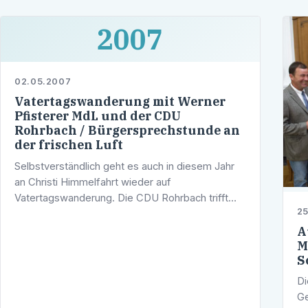
2007
02.05.2007
Vatertagswanderung mit Werner
Pfisterer MdL und der CDU
Rohrbach / Bürgersprechstunde an
der frischen Luft
Selbstverständlich geht es auch in diesem Jahr
an Christi Himmelfahrt wieder auf
Vatertagswanderung. Die CDU Rohrbach trifft
25
sich am Donnerstag, den 17. Mai um 11.30 Uhr
zum Frühschoppen auf der Posselslust.
A
M
S
Di
Ge