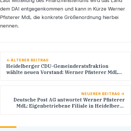
Laut Mitteilung des Finanzministeriums wird das Land
dem DAI entgegenkommen und kann in Kürze Werner
Pfisterer MdL die konkrete Größenordnung hierbei
nennen.
ÄLTERER BEITRAG
Heidelberger CDU-Gemeinderatsfraktion
wählte neuen Vorstand: Werner Pfisterer MdL
bleibt stellvertretender Vorsitzender
NEUERER BEITRAG
Deutsche Post AG antwortet Werner Pfisterer
MdL: Eigenbetriebene Filiale in Heidelberg-
Rohrbach wird durch eine Partner-Filiale
ersetzt