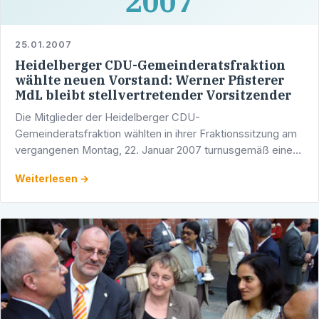
2007
25.01.2007
Heidelberger CDU-Gemeinderatsfraktion
wählte neuen Vorstand: Werner Pfisterer
MdL bleibt stellvertretender Vorsitzender
Die Mitglieder der Heidelberger CDU-
Gemeinderatsfraktion wählten in ihrer Fraktionssitzung am
vergangenen Montag, 22. Januar 2007 turnusgemäß einen
neuen Fraktionsvorstand. Der bisherige Fraktionsvorstand,
Weiterlesen →
der seit den …