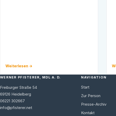
Wirtschaft, Wissenschaft und Forschung der
CDU …
Weiterlesen →
We
WERNER PFISTERER, MDL A. D.
NAVIGATION
Start
Freiburger Straße 54
69126
Heidelberg
Zur Person
06221 302667
Presse-Archiv
info@pfisterer.net
Kontakt