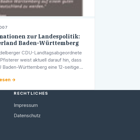
2007
mationen zur Landespolitik:
erland Baden-Württemberg
idelberger CDU-Landtagsabgeordnete
fisterer weist aktuell darauf hin, dass
 Baden-Württemberg eine 12-seitige
tionsschrift zum Thema "Baden-
lesen →
berg - das Kinderland" herausgegeben
RECHTLICHES
Impressum
Datenschutz