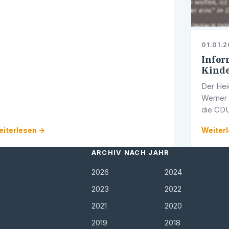
01.01.
Infor
Kind
Der He
Werner P
die CDU
Informa
iterlesen →
Weiter
Württem
hat.
ARCHIV NACH JAHR
2026
2024
2023
2022
2021
2020
2019
2018