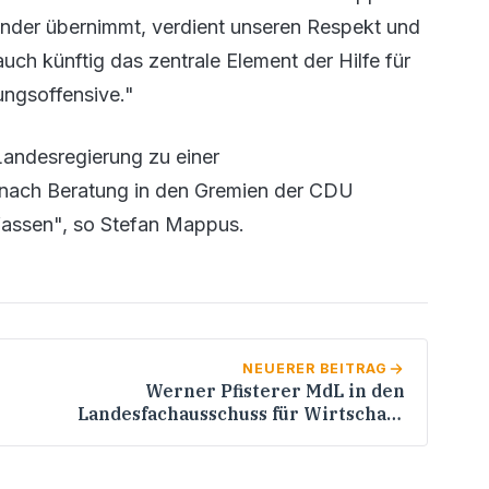
inder übernimmt, verdient unseren Respekt und
ch künftig das zentrale Element der Hilfe für
ungsoffensive."
Landesregierung zu einer
 nach Beratung in den Gremien der CDU
efassen", so Stefan Mappus.
NEUERER BEITRAG
Werner Pfisterer MdL in den
Landesfachausschuss für Wirtschaft,
Wissenschaft und Forschung der CDU
Baden-Württemberg berufen