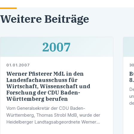
Weitere Beiträge
2007
01.01.2007
30
Werner Pfisterer MdL in den
B
Landesfachausschuss für
8
Wirtschaft, Wissenschaft und
De
Forschung der CDU Baden-
un
Württemberg berufen
de
Vom Generalsekretär der CDU Baden-
Bü
Württemberg, Thomas Strobl MdB, wurde der
Sp
Heidelberger Landtagsabgeordnete Werner
d
Pfisterer aktuell in den Landesfachausschuss für