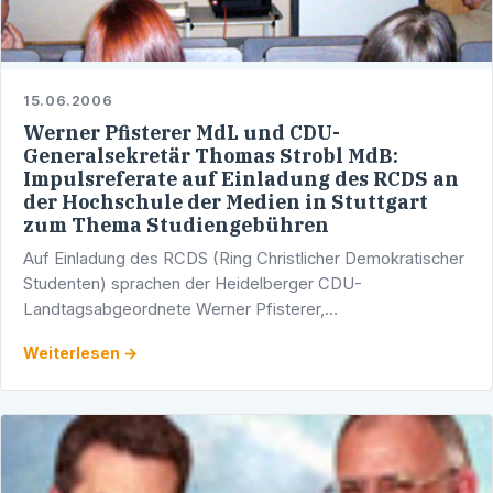
15.06.2006
Werner Pfisterer MdL und CDU-
Generalsekretär Thomas Strobl MdB:
Impulsreferate auf Einladung des RCDS an
der Hochschule der Medien in Stuttgart
zum Thema Studiengebühren
Auf Einladung des RCDS (Ring Christlicher Demokratischer
Studenten) sprachen der Heidelberger CDU-
Landtagsabgeordnete Werner Pfisterer,
Hochschulpolitischer Sprecher der baden-
Weiterlesen →
württembergischen Landtagsfraktion, und der …