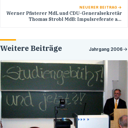
NEUERER BEITRAG
Werner Pfisterer MdL und CDU-Generalsekretär
Thomas Strobl MdB: Impulsreferate auf
Einladung des RCDS an der Hochschule der
Medien in Stuttgart zum Thema
Studiengebühren
Weitere Beiträge
Jahrgang
2006