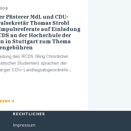
2006
r Pfisterer MdL und CDU-
alsekretär Thomas Strobl
Impulsreferate auf Einladung
CDS an der Hochschule der
n in Stuttgart zum Thema
iengebühren
ladung des RCDS (Ring Christlicher
tischer Studenten) sprachen der
berger CDU-Landtagsabgeordnete
Pfisterer, Hochschulpolitischer Sprecher
en-württembergischen Landtagsfraktion,
 …
lesen →
RECHTLICHES
Impressum