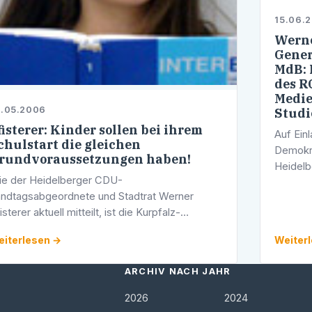
15.06.
Werne
Gener
MdB: 
des R
Medie
4.05.2006
Stud
fisterer: Kinder sollen bei ihrem
Auf Ein
chulstart die gleichen
Demokra
rundvoraussetzungen haben!
Heidel
e der Heidelberger CDU-
Werner 
ndtagsabgeordnete und Stadtrat Werner
der bad
isterer aktuell mitteilt, ist die Kurpfalz-
und der
undschule gemeinsam mit der
iterlesen →
Weiter
ndertagesstätte Hegenichstraße als
dellstandort für die erste Tranche des …
ARCHIV NACH JAHR
2026
2024