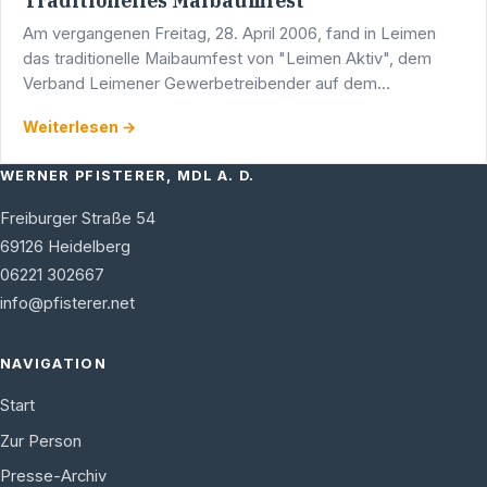
Traditionelles Maibaumfest
Am vergangenen Freitag, 28. April 2006, fand in Leimen
das traditionelle Maibaumfest von "Leimen Aktiv", dem
Verband Leimener Gewerbetreibender auf dem
Georgiplatz statt. Die Stadt- und Feuerwehrkapelle
Weiterlesen →
unterhielt mit …
WERNER PFISTERER, MDL A. D.
Freiburger Straße 54
69126
Heidelberg
06221 302667
info@pfisterer.net
NAVIGATION
Start
Zur Person
Presse-Archiv