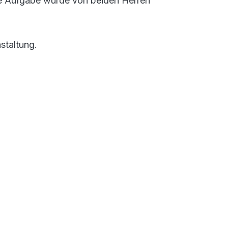
ese Aufgabe wurde von beiden Herren
staltung.