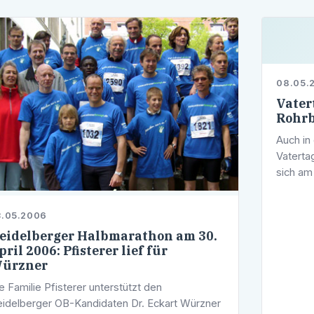
08.05.
Vater
Rohrb
Auch in
Vaterta
sich am
Dreieic
weiter 
3.05.2006
eidelberger Halbmarathon am 30.
pril 2006: Pfisterer lief für
ürzner
e Familie Pfisterer unterstützt den
idelberger OB-Kandidaten Dr. Eckart Würzner