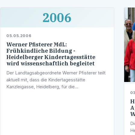
2006
05.05.2006
Werner Pfisterer MdL:
Frühkindliche Bildung -
Heidelberger Kindertagesstätte
wird wissenschaftlich begleitet
Der Landtagsabgeordnete Werner Pfisterer teilt
aktuell mit, dass die Kindertagesstätte
Kanzleigasse, Heidelberg, für die
0
wissenschaftliche Begleitung der Pilotphase des
Orientierungsplans ausgewählt worden ist. Die …
H
A
W
Di
He