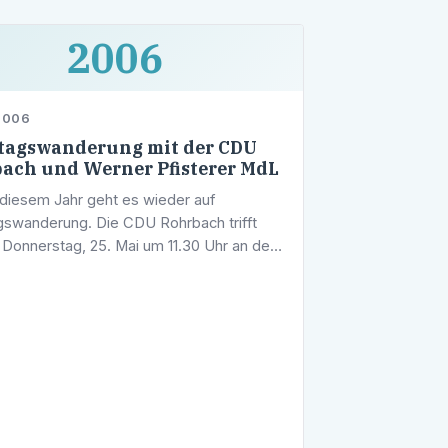
2006
2006
tagswanderung mit der CDU
ach und Werner Pfisterer MdL
 diesem Jahr geht es wieder auf
gswanderung. Die CDU Rohrbach trifft
 Donnerstag, 25. Mai um 11.30 Uhr an den
hen. Von dort geht es dann gemeinsam
über die Waidhütte durch den …