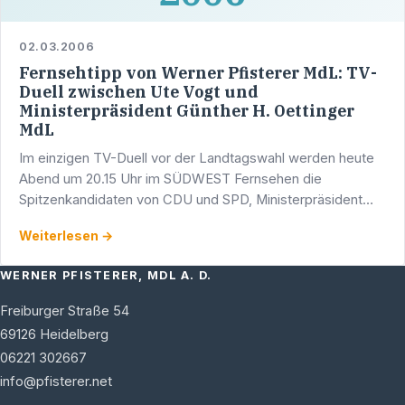
02.03.2006
Fernsehtipp von Werner Pfisterer MdL: TV-
Duell zwischen Ute Vogt und
Ministerpräsident Günther H. Oettinger
MdL
Im einzigen TV-Duell vor der Landtagswahl werden heute
Abend um 20.15 Uhr im SÜDWEST Fernsehen die
Spitzenkandidaten von CDU und SPD, Ministerpräsident
Günther Oettinger MdL und seine Herausforderin Ute Vogt
Weiterlesen →
eine Stunde …
WERNER PFISTERER, MDL A. D.
Freiburger Straße 54
69126
Heidelberg
06221 302667
info@pfisterer.net