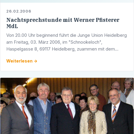
26.02.2006
Nachtsprechstunde mit Werner Pfisterer
MdL
Von 20.00 Uhr beginnend führt die Junge Union Heidelberg
am Freitag, 03. März 2006, im "Schnookeloch",
Haspelgasse 8, 69117 Heidelberg, zuammen mit dem
Heidelberger CDU-Landtagsabgeordneten und Stadtrat
Weiterlesen →
Werner …