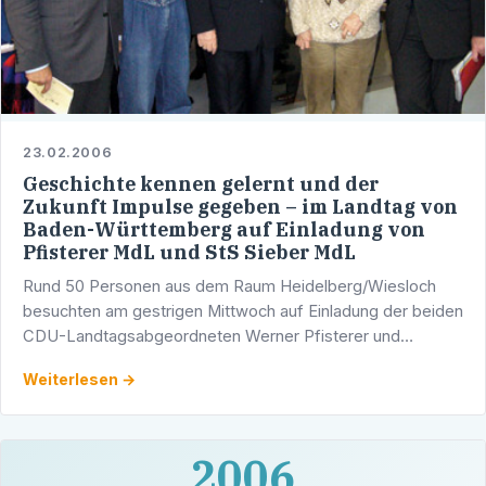
23.02.2006
Geschichte kennen gelernt und der
Zukunft Impulse gegeben – im Landtag von
Baden-Württemberg auf Einladung von
Pfisterer MdL und StS Sieber MdL
Rund 50 Personen aus dem Raum Heidelberg/Wiesloch
besuchten am gestrigen Mittwoch auf Einladung der beiden
CDU-Landtagsabgeordneten Werner Pfisterer und
Staatssekretär Michael Sieber den Landtag von Baden-
Weiterlesen →
Württemberg in …
2006