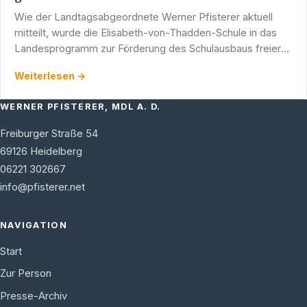
Wie der Landtagsabgeordnete Werner Pfisterer aktuell
mitteilt, wurde die Elisabeth-von-Thadden-Schule in das
Landesprogramm zur Förderung des Schulausbaus freier
Träger und des Heimbaus in freier Trägerschaft im Rahmen
Weiterlesen →
…
WERNER PFISTERER, MDL A. D.
Freiburger Straße 54
69126
Heidelberg
06221 302667
info@pfisterer.net
NAVIGATION
Start
Zur Person
Presse-Archiv