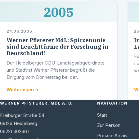
2005
24.06.2005
25
Werner Pfisterer MdL: Spitzenunis
I
sind Leuchttürme der Forschung in
L
Deutschland!
Fü
Der Heidelberger CDU-Landtagsabgeordnete
La
und Stadtrat Werner Pfisterer begrüßt die
wo
Einigung vom Donnerstag bei der
In
Spitzenforschung auf Bundesebene
du
Weiterlesen →
We
ausdrücklich. <> lobte Pfisterer den Vorstoß.
WERNER PFISTERER, MDL A. D.
NAVIGATION
Start
Freiburger Straße 54
69126
Heidelberg
Zur Person
06221 302667
Presse-Archiv