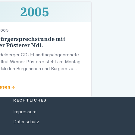
2005
2005
Bürgersprechstunde mit
r Pfisterer MdL
idelberger CDU-Landtagsabgeordnete
dtrat Werner Pfisterer steht am Montag
Juli den Bürgerinnen und Bürgern zu
espräch in seiner Sprechstunde zur
ng. Im Wahlkreisbüro des Abgeordneten
lesen →
RECHTLICHES
Impressum
Datenschutz