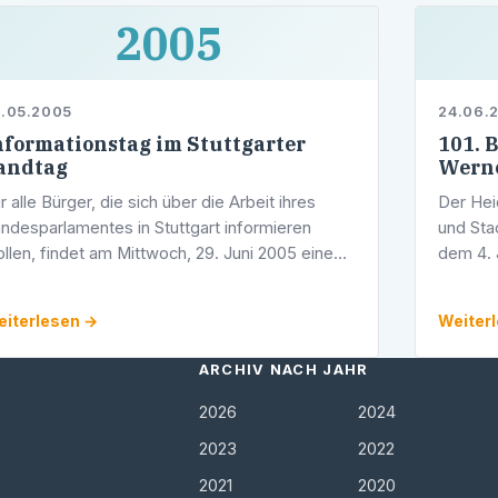
2005
.05.2005
24.06.
nformationstag im Stuttgarter
101. 
andtag
Werne
r alle Bürger, die sich über die Arbeit ihres
Der He
ndesparlamentes in Stuttgart informieren
und Sta
llen, findet am Mittwoch, 29. Juni 2005 eine
dem 4. 
formationsfahrt in den Stuttgarter Landtag
einem G
rch Werner Pfisterer MdL statt.
Verfügu
iterlesen →
Weiter
in …
ARCHIV NACH JAHR
2026
2024
2023
2022
2021
2020