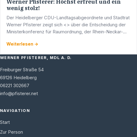
Werner Pfisterer: Höchst erfreut und ein
wenig stolz!
Der Heidelberger CDU-Landtagsabgeordnete und Stadtrat
Werner Pfisterer zeigt sich <> über die Entscheidung der
Ministerkonferenz für Raumordnung, der Rhein-Neckar-
Region den wichtigen Status einer Metropolregion …
Weiterlesen →
WERNER PFISTERER, MDL A. D.
Freiburger Straße 54
69126
Heidelberg
06221 302667
info@pfisterer.net
NAVIGATION
Start
Zur Person