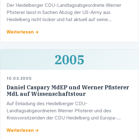
Der Heidelberger CDU-Landtagsabgeordnete Werner
Pfisterer lässt in Sachen Abzug der US-Army aus
Heidelberg nicht locker und hat aktuell auf seine
umfangreiche Anfrage vom 10. Februar 2005 an die baden-
Weiterlesen →
württembergische …
2005
10.03.2005
Daniel Caspary MdEP und Werner Pfisterer
MdL auf Wissenschaftstour
Auf Einladung des Heidelberger CDU-
Landtagsabgeordneten Werner Pfisterer und des
Kreisvorsitzenden der CDU Heidelberg und Europa-
Experten Eyke Peveling wird am Freitag, 18. März 2005,
Weiterlesen →
Daniel Caspary, seit dem …