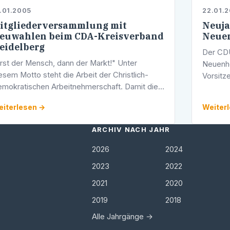
.01.2005
22.01.
itgliederversammlung mit
Neuja
euwahlen beim CDA-Kreisverband
Neue
eidelberg
Der CDU
rst der Mensch, dann der Markt!" Unter
Neuenhe
esem Motto steht die Arbeit der Christlich-
Vorsitz
mokratischen Arbeitnehmerschaft. Damit die
Neujahr
A mit ihrem Wirken auch weiterhin die
um 13.3
iterlesen →
Weiter
zialen Bereiche in Heidelberg mitgestalten …
ARCHIV NACH JAHR
2026
2024
2023
2022
2021
2020
2019
2018
Alle Jahrgänge →