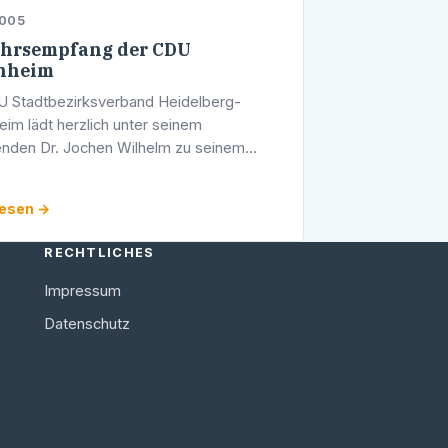
2005
hrsempfang der CDU
nheim
 Stadtbezirksverband Heidelberg-
im lädt herzlich unter seinem
enden Dr. Jochen Wilhelm zu seinem
sempfang, am Sonntag, den 30. Januar
0 Uhr in das Lokal "Sacramento" Ecke …
lesen →
RECHTLICHES
Impressum
Datenschutz