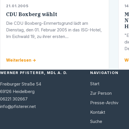
21.01.2005
14
CDU Boxberg wählt
M
N
Die CDU Boxberg-Emmertsgrund lädt am
H
Dienstag, den 01. Februar 2005 in das ISG-Hotel,
"E
Im Eichwald 19, zu ihrer ersten
di
Mitgliederversammlung in diesm Jahr. Nicht nur,
De
um die Delegierten für den Kreisparteitag und
CD
die …
Weiterlesen →
We
so
WERNER PFISTERER, MDL A. D.
NAVIGATION
Start
Freiburger Straße 54
69126
Heidelberg
Zur Person
06221 302667
Presse-Archiv
info@pfisterer.net
Kontakt
Suche