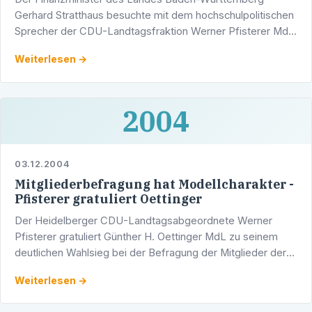
Gerhard Stratthaus besuchte mit dem hochschulpolitischen
Sprecher der CDU-Landtagsfraktion Werner Pfisterer MdL
den Rektor der Ruprecht-Karls-Universität Heidelberg,
Weiterlesen →
Prof. …
2004
03.12.2004
Mitgliederbefragung hat Modellcharakter -
Pfisterer gratuliert Oettinger
Der Heidelberger CDU-Landtagsabgeordnete Werner
Pfisterer gratuliert Günther H. Oettinger MdL zu seinem
deutlichen Wahlsieg bei der Befragung der Mitglieder der
CDU Baden-Württembergs. "Mit Günther H. Oettinger hat
Weiterlesen →
die …