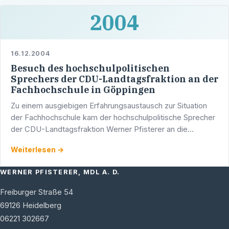
2004
16.12.2004
Besuch des hochschulpolitischen
Sprechers der CDU-Landtagsfraktion an der
Fachhochschule in Göppingen
Zu einem ausgiebigen Erfahrungsaustausch zur Situation
der Fachhochschule kam der hochschulpolitische Sprecher
der CDU-Landtagsfraktion Werner Pfisterer an die
Fachhochschule in Göppingen. Themen waren neben den
Weiterlesen →
…
WERNER PFISTERER, MDL A. D.
Freiburger Straße 54
69126
Heidelberg
06221 302667