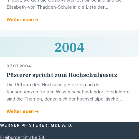
Elisabeth-von Thadden-Schule in die Liste der
förderfähigen Vorhaben im Rahmen des IZBB
Weiterlesen →
(Investitionsprogramm …
2004
07.07.2004
Pfisterer spricht zum Hochschulgesetz
Die Reform des Hochschulgesetzes und die
Konsequenzen für den Wissenschaftsstandort Heidelberg
sind die Themen, denen sich der hochschulpolitische
Sprecher der CDU-Landtagsfraktion Werner Pfisterer MdL
Weiterlesen →
in seinem Vortrag …
WERNER PFISTERER, MDL A. D.
Freiburger Straße 54