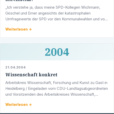
„Ich verstehe ja, dass meine SPD-Kollegen Wichmann,
Göschel und Emer angesichts der katastrophalen
Umfragewerte der SPD vor den Kommunalwahlen und vor
der Europawahl nervös werden und krampfhaft nach …
Weiterlesen →
2004
21.04.2004
Wissenschaft konkret
Arbeitskreis Wissenschaft, Forschung und Kunst zu Gast in
Heidelberg / Eingeladen vom CDU-Landtagsabgeordneten
und Vorsitzenden des Arbeitskreises Wissenschaft,
Forschung und Kunst, Stadtrat Werner Pfisterer, werden
Weiterlesen →
am …