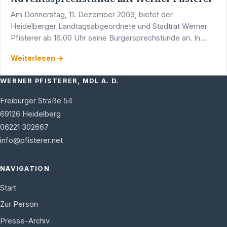
Am Donnerstag, 11. Dezember 2003, bietet der
Heidelberger Landtagsabgeordnete und Stadtrat Werner
Pfisterer ab 16.00 Uhr seine Bürgersprechstunde an. In
seinem Wahlkreisbüro in den Räumen der CDU-
Weiterlesen →
Geschäftsstelle,
WERNER PFISTERER, MDL A. D.
Freiburger Straße 54
69126
Heidelberg
06221 302667
info@pfisterer.net
NAVIGATION
Start
Zur Person
Presse-Archiv