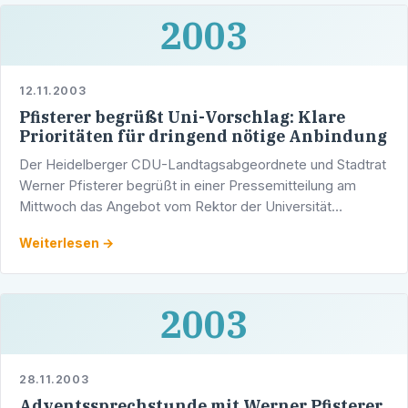
2003
12.11.2003
Pfisterer begrüßt Uni-Vorschlag: Klare
Prioritäten für dringend nötige Anbindung
Der Heidelberger CDU-Landtagsabgeordnete und Stadtrat
Werner Pfisterer begrüßt in einer Pressemitteilung am
Mittwoch das Angebot vom Rektor der Universität
Heidelberg, Peter Hommelhoff, die
Weiterlesen →
Umweltverträglichkeitsprüfung …
2003
28.11.2003
Adventssprechstunde mit Werner Pfisterer