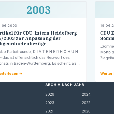
2003
2.06.2003
19.06.
rtikel für CDU-Intern Heidelberg
CDU Z
6/2003 zur Anpassung der
Somme
bgeordnetenbezüge
„Sommer
ebe Parteifreunde, D I Ä T E N E R H Ö H U N
Motto 
– das ist offensichtlich das Reizwort des
Ziegel
nats in Baden-Württemberg. Es scheint, als
Juni 20
 es im Land nur ehrlich arbeitende Menschen
Stadtbe
iterlesen →
Weiter
bt, die es verdient haben, …
ARCHIV NACH JAHR
2026
2024
2023
2022
2021
2020