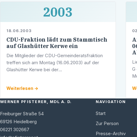
2003
18.06.2003
0
CDU-Fraktion lädt zum Stammtisch
A
auf Glashütter Kerwe ein
0
A
Die Mitglieder der CDU-Gemeinderatsfraktion
Li
treffen sich am Montag (16.06.2003) auf der
G 
Glashütter Kerwe bei der
Mo
Bürgerbegegnungsstätte Ziegelhausen/Peterstal
ob
zu einem gemeinsamen Stammtisch.
Weiterlesen →
We
gi
WERNER PFISTERER, MDL A. D.
NAVIGATION
Start
Freiburger Straße 54
69126
Heidelberg
Zur Person
06221 302667
Presse-Archiv