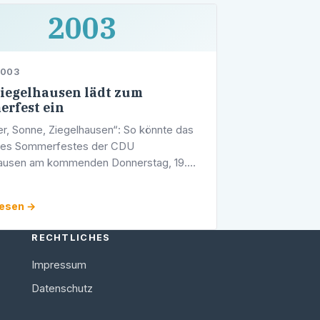
2003
2003
iegelhausen lädt zum
rfest ein
, Sonne, Ziegelhausen“: So könnte das
des Sommerfestes der CDU
hausen am kommenden Donnerstag, 19.
03, lauten. Unter der Regie der
zirksverbandsvorsitzenden Gabi Stadler
lesen →
RECHTLICHES
Impressum
Datenschutz