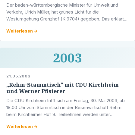
Der baden-württembergische Minister für Umwelt und
Verkehr, Ulrich Müller, hat grünes Licht für die
Westumgehung Grenzhof (K 9704) gegeben. Das erklärt
der Heidelberger Landtagsabgeordnete und erste
Weiterlesen →
stellvertretende …
2003
21.05.2003
„Rehm-Stammtisch“ mit CDU Kirchheim
und Werner Pfisterer
Die CDU Kirchheim trifft sich am Freitag, 30. Mai 2003, ab
18.00 Uhr zum Stammtisch in der Besenwirtschaft Rehm
beim Kirchheimer Hof 9. Teilnehmen werden unter
anderem die Heidelberger Stadträte Werner Pfisterer MdL
Weiterlesen →
und …