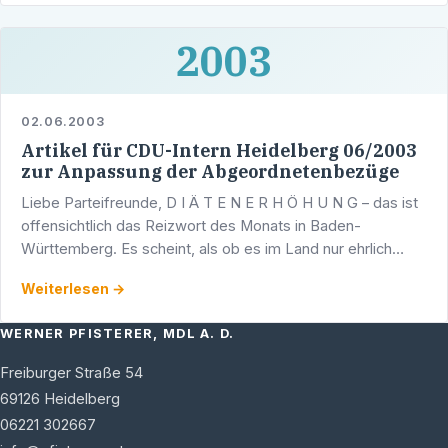
2003
02.06.2003
Artikel für CDU-Intern Heidelberg 06/2003
zur Anpassung der Abgeordnetenbezüge
Liebe Parteifreunde, D I Ä T E N E R H Ö H U N G – das ist
offensichtlich das Reizwort des Monats in Baden-
Württemberg. Es scheint, als ob es im Land nur ehrlich
arbeitende Menschen gibt, die es verdient haben, …
Weiterlesen →
WERNER PFISTERER, MDL A. D.
Freiburger Straße 54
69126
Heidelberg
06221 302667