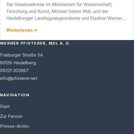
Der Staatssekretär im Ministerium für Wissenschaft,
Forschung und Kunst, Michael Sieber MdL und der
Heidelberger Landtagsabgeordnete und Stadtrat Werner
Pfisterer setzen am Mittwoch, 2. April 2003,
Weiterlesen →
WERNER PFISTERER, MDL A. D.
Freiburger Straße 54
69126
Heidelberg
06221 302667
info@pfisterer.net
NAVIGATION
Start
Zur Person
Presse-Archiv