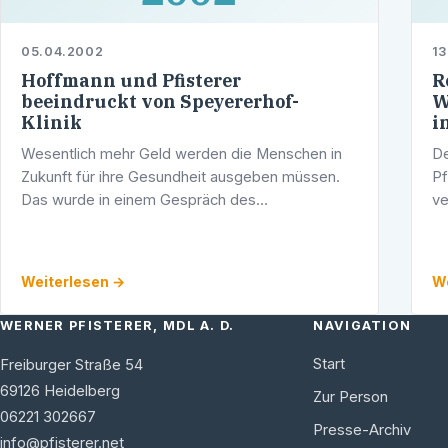
05.04.2002
13
Hoffmann und Pfisterer
R
beeindruckt von Speyererhof-
W
Klinik
i
Wesentlich mehr Geld werden die Menschen in
De
Zukunft für ihre Gesundheit ausgeben müssen.
Pf
Das wurde in einem Gespräch des
ve
gesundheitspolitischen Sprechers der CDU-
un
Landtagsfraktion, Andreas Hoffmann, und des
No
Heidelberger …
Weiterlesen →
We
WERNER PFISTERER, MDL A. D.
NAVIGATION
Start
Freiburger Straße 54
69126
Heidelberg
Zur Person
06221 302667
Presse-Archiv
info@pfisterer.net