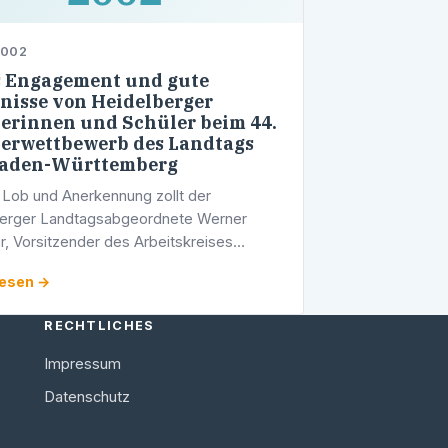
2002
s Engagement und gute
nisse von Heidelberger
erinnen und Schüler beim 44.
erwettbewerb des Landtags
Baden-Württemberg
Lob und Anerkennung zollt der
berger Landtagsabgeordnete Werner
er, Vorsitzender des Arbeitskreises
chaft, Forschung und Kunst der CDU-
lesen →
sfraktion, Schülerinnen und Schülern der
RECHTLICHES
Impressum
Datenschutz