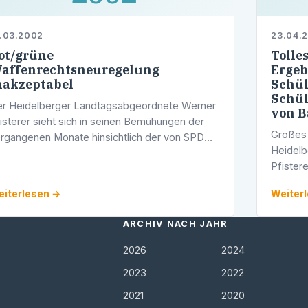
.03.2002
23.04.
ot/grüne
Tolle
affenrechtsneuregelung
Ergeb
nakzeptabel
Schül
Schül
r Heidelberger Landtagsabgeordnete Werner
von 
isterer sieht sich in seinen Bemühungen der
Großes 
rgangenen Monate hinsichtlich der von SPD
Heidel
d Bündnis 90 / Grüne beabsichtigten
Pfister
vellierung des Waffenrechts bestätigt:
Wissens
iterlesen →
Weiter
Landtag
…
ARCHIV NACH JAHR
2026
2024
2023
2022
2021
2020