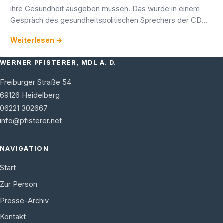
ihre Gesundheit ausgeben müssen. Das wurde in einem
Gespräch des gesundheitspolitischen Sprechers der CDU-
Landtagsfraktion, Andreas Hoffmann, und des
Weiterlesen →
Heidelberger …
WERNER PFISTERER, MDL A. D.
Freiburger Straße 54
69126
Heidelberg
06221 302667
info@pfisterer.net
NAVIGATION
Start
Zur Person
Presse-Archiv
Kontakt