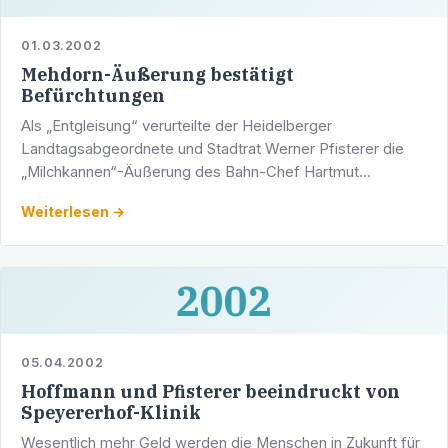
01.03.2002
Mehdorn-Äußerung bestätigt
Befürchtungen
Als „Entgleisung“ verurteilte der Heidelberger
Landtagsabgeordnete und Stadtrat Werner Pfisterer die
„Milchkannen“-Äußerung des Bahn-Chef Hartmut
Mehdorn: „Als Vorstandsvorsitzender der Heidelberger
Weiterlesen →
Druckmaschinen AG …
2002
05.04.2002
Hoffmann und Pfisterer beeindruckt von
Speyererhof-Klinik
Wesentlich mehr Geld werden die Menschen in Zukunft für