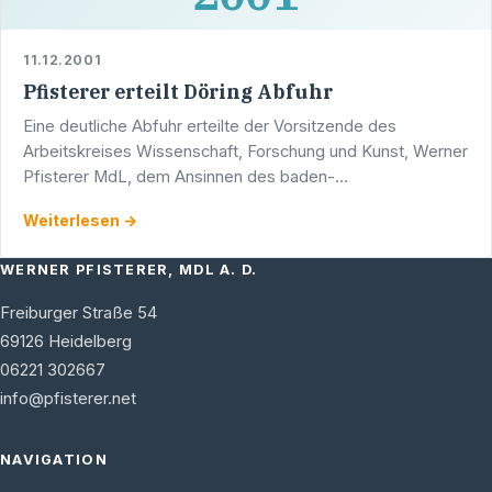
11.12.2001
Pfisterer erteilt Döring Abfuhr
Eine deutliche Abfuhr erteilte der Vorsitzende des
Arbeitskreises Wissenschaft, Forschung und Kunst, Werner
Pfisterer MdL, dem Ansinnen des baden-
württembergischen Wirtschaftsministers Walter Döring, die
Weiterlesen →
Universitäts- …
WERNER PFISTERER, MDL A. D.
Freiburger Straße 54
69126
Heidelberg
06221 302667
info@pfisterer.net
NAVIGATION