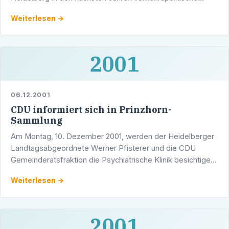
Schwerpunkte setzen will – sollte der geneigte Leser
Weiterlesen →
zumindest meinen.
2001
06.12.2001
CDU informiert sich in Prinzhorn-
Sammlung
Am Montag, 10. Dezember 2001, werden der Heidelberger
Landtagsabgeordnete Werner Pfisterer und die CDU
Gemeinderatsfraktion die Psychiatrische Klinik besichtigen
und sich über modernen Therapieformen informieren.
Weiterlesen →
2001