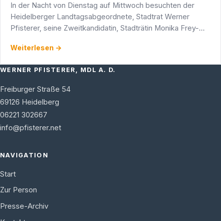
In der Nacht von Dienstag auf Mittwoch besuchten der
Heidelberger Landtagsabgeordnete, Stadtrat Werner
Pfisterer, seine Zweitkandidatin, Stadträtin Monika Frey-
Eger, und Stadtrat Manfred Benz Menschen in Heidelberg,
Weiterlesen →
die …
WERNER PFISTERER, MDL A. D.
Freiburger Straße 54
69126
Heidelberg
06221 302667
info@pfisterer.net
NAVIGATION
Start
Zur Person
Presse-Archiv