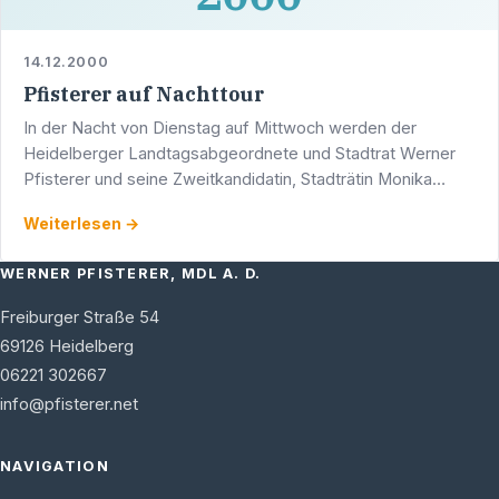
14.12.2000
Pfisterer auf Nachttour
In der Nacht von Dienstag auf Mittwoch werden der
Heidelberger Landtagsabgeordnete und Stadtrat Werner
Pfisterer und seine Zweitkandidatin, Stadträtin Monika
Frey-Eger, verschiedene »nachtaktive« Berufsgruppen
Weiterlesen →
besuchen …
WERNER PFISTERER, MDL A. D.
Freiburger Straße 54
69126
Heidelberg
06221 302667
info@pfisterer.net
NAVIGATION