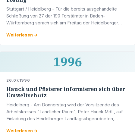
Stuttgart / Heidelberg - Für die bereits ausgehandelte
Schließung von 27 der 190 Forstämter in Baden-
Württemberg sprach sich am Freitag der Heidelberger
Landtagsabgeordnete Werner Pfisterer (CDU) bei einem
Weiterlesen →
Gespräch im …
1996
26.07.1996
Hauck und Pfisterer informieren sich über
Umweltschutz
Heidelberg - Am Donnerstag wird der Vorsitzende des
Arbeitskreises "Ländlicher Raum", Peter Hauck MdL, auf
Einladung des Heidelberger Landtagsabgeordneten,
Stadtrat Werner Pfisterer, ein umfangreiches …
Weiterlesen →