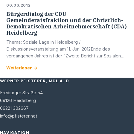
06.06.2012
Bürgerdialog der CDU-
Gemeinderatsfraktion und der Christlich-
Demokratischen Arbeitnehmerschaft (CDA)
Heidelberg
Thema: Soziale Lage in Heidelberg /
Diskussionsveranstaltung am 11. Juni 2012Ende des
vergangenen Jahres ist der "Zweite Bericht zur Sozialen
Lage in Heidelberg 2010" erschienen. Dieser Bericht zeigt
Weiterlesen →
auf, dass Ende 2009 …
WERNER PFISTERER, MDL A. D.
Freiburger Straße 54
69126
Heidelberg
06221 302667
info@pfisterer.net
NAVIGATION