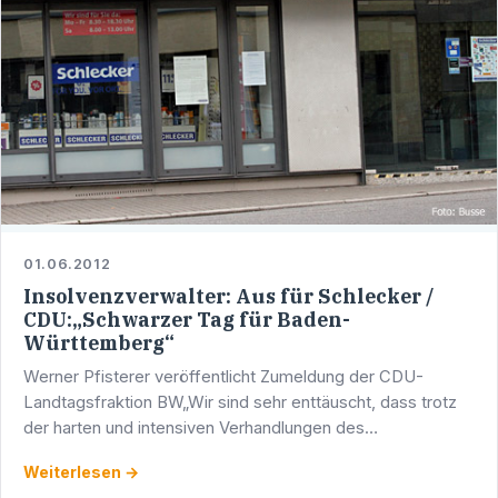
01.06.2012
Insolvenzverwalter: Aus für Schlecker /
CDU:„Schwarzer Tag für Baden-
Württemberg“
Werner Pfisterer veröffentlicht Zumeldung der CDU-
Landtagsfraktion BW„Wir sind sehr enttäuscht, dass trotz
der harten und intensiven Verhandlungen des
Insolvenzverwalters keine Lösung gefunden werden
Weiterlesen →
konnte, die das …