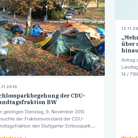
12.11.2
„Mehr
über 
hina
Antrag 
Landta
14 / 71
Landesr
.11.2010
viele Fö
chlossparkbegehung der CDU-
andtagsfraktion BW
 gestrigen Dienstag, 9. November 2010
suchte der Fraktionsvorstand der CDU-
ndtagsfraktion den Stuttgarter Schlosspark.
ch zahlreichen Beschwerden der Bürgerinnen