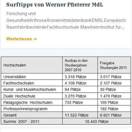
Surftipps von Werner Pfisterer MdL
Forschung und
GesundheitArthroseArzneimitteldatenbankEMBLEuropäische
RaumfahrtbechördeFachhochschule MannheimInstitut für
UmweltphysikKrankenhaus FührerKrebsinformationen des
Weiterlesen →
Krebsforschungszentrum HeidelbergKrebskranke …