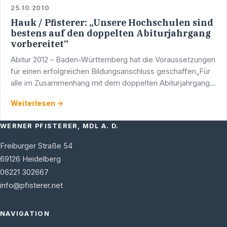
25.10.2010
Hauk / Pfisterer: „Unsere Hochschulen sind
bestens auf den doppelten Abiturjahrgang
vorbereitet“
Abitur 2012 – Baden-Württemberg hat die Voraussetzungen
für einen erfolgreichen Bildungsanschluss geschaffen„Für
alle im Zusammenhang mit dem doppelten Abiturjahrgang
bestehenden Herausforderungen wie Studien- und …
Weiterlesen →
WERNER PFISTERER, MDL A. D.
Freiburger Straße 54
69126
Heidelberg
06221 302667
info@pfisterer.net
NAVIGATION