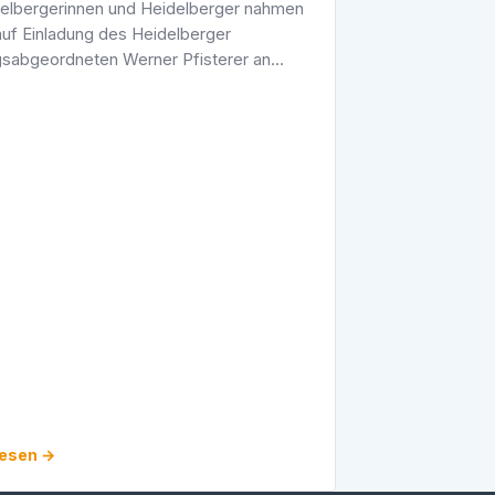
elbergerinnen und Heidelberger nahmen
 auf Einladung des Heidelberger
sabgeordneten Werner Pfisterer an
olitischen Informationsfahrt zum Landtag
en-Württemberg teil. Nach der Ankunft
lesen →