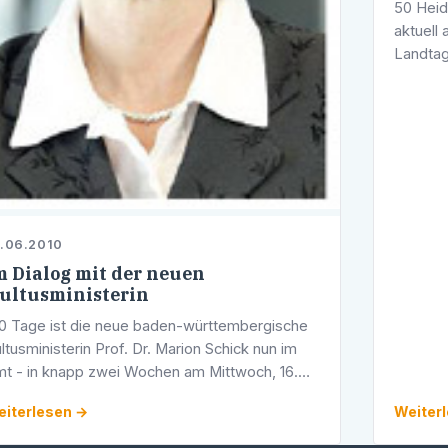
50 Heid
aktuell
Landtag
einer p
von Bad
…
.06.2010
m Dialog mit der neuen
ultusministerin
0 Tage ist die neue baden-württembergische
ltusministerin Prof. Dr. Marion Schick nun im
t - in knapp zwei Wochen am Mittwoch, 16.
ni 2010 wird sie auf Einladung des
iterlesen →
Weiter
idelberger Landtagsabgeordneten Werner …