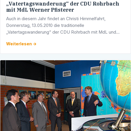
„Vatertagswanderung“ der CDU Rohrbach
mit MdL Werner Pfisterer
Auch in diesem Jahr findet an Christi Himmelfahrt,
Donnerstag, 13.05.2010 die traditionelle
„Vatertagswanderung“ der CDU Rohrbach mit MdL und
Stadtrat Werner Pfisterer und Altstadtrat Weirich statt, zu
Weiterlesen →
der alle …