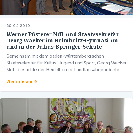
30.04.2010
Werner Pfisterer MdL und Staatssekretär
Georg Wacker im Helmholtz-Gymnasium
und in der Julius-Springer-Schule
Gemeinsam mit dem baden-württembergischen
Staatssekretär für Kultus, Jugend und Sport, Georg Wacker
MdL, besuchte der Heidelberger Landtagsabgeordnete
Werner Pfisterer sowohl das Helmholtz-Gymnasium
Weiterlesen →
Heidelberg als auch …