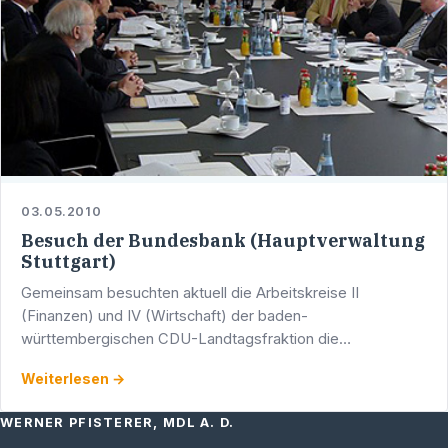
03.05.2010
Besuch der Bundesbank (Hauptverwaltung
Stuttgart)
Gemeinsam besuchten aktuell die Arbeitskreise II
(Finanzen) und IV (Wirtschaft) der baden-
württembergischen CDU-Landtagsfraktion die
Bundesbank (Hauptverwaltung Stuttgart). Im Mittelpunkt
Weiterlesen →
des Gesprächs - unter anderem …
WERNER PFISTERER, MDL A. D.