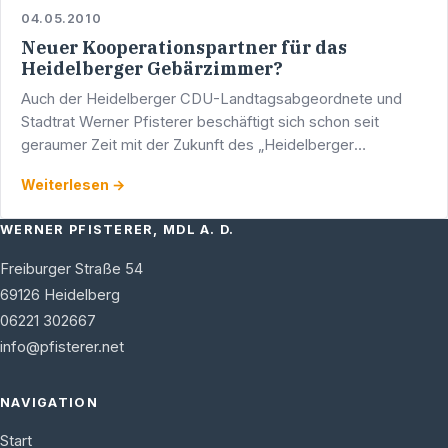
04.05.2010
Neuer Kooperationspartner für das
Heidelberger Gebärzimmer?
Auch der Heidelberger CDU-Landtagsabgeordnete und
Stadtrat Werner Pfisterer beschäftigt sich schon seit
geraumer Zeit mit der Zukunft des „Heidelberger
Gebärzimmers“. Gemeinsam mit seiner Landtagskollegin
Weiterlesen →
Theresia Bauer …
WERNER PFISTERER, MDL A. D.
Freiburger Straße 54
69126
Heidelberg
06221 302667
info@pfisterer.net
NAVIGATION
Start