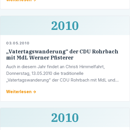
Müller vom …
2010
03.05.2010
„Vatertagswanderung“ der CDU Rohrbach
mit MdL Werner Pfisterer
Auch in diesem Jahr findet an Christi Himmelfahrt,
Donnerstag, 13.05.2010 die traditionelle
„Vatertagswanderung“ der CDU Rohrbach mit MdL und
Stadtrat Werner Pfisterer und Altstadtrat Weirich statt, zu
Weiterlesen →
der alle …
2010