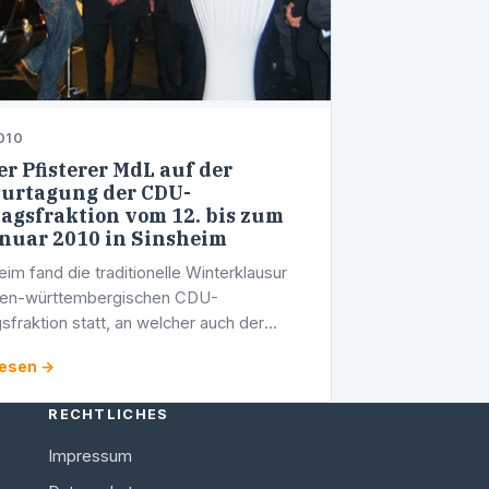
010
r Pfisterer MdL auf der
urtagung der CDU-
agsfraktion vom 12. bis zum
anuar 2010 in Sinsheim
eim fand die traditionelle Winterklausur
den-württembergischen CDU-
sfraktion statt, an welcher auch der
erger Abgeordnete Werner Pfisterer
lesen →
m.
RECHTLICHES
Impressum