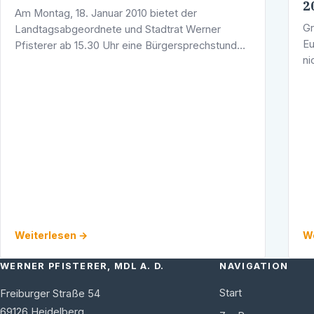
2
Am Montag, 18. Januar 2010 bietet der
Gr
Landtagsabgeordnete und Stadtrat Werner
Eu
Pfisterer ab 15.30 Uhr eine Bürgersprechstunde
ni
an. Sie findet in seinem Wahlkreisbüro in der
eu
Adlerstraße 1/5, 69123 Heidelberg-Wieblingen …
Ka
v
Weiterlesen →
We
WERNER PFISTERER, MDL A. D.
NAVIGATION
Start
Freiburger Straße 54
69126
Heidelberg