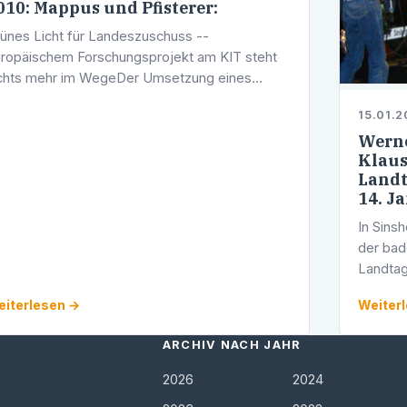
010: Mappus und Pfisterer:
ünes Licht für Landeszuschuss --
ropäischem Forschungsprojekt am KIT steht
chts mehr im WegeDer Umsetzung eines
ropäischen Energieforschungsprojekts im
15.01.2
rlsruher Institute of Technologie (KIT) steht
Werne
on …
Klaus
Landt
14. J
In Sinsh
der ba
Landtag
Heidelb
iterlesen →
Weiter
teilnah
ARCHIV NACH JAHR
2026
2024