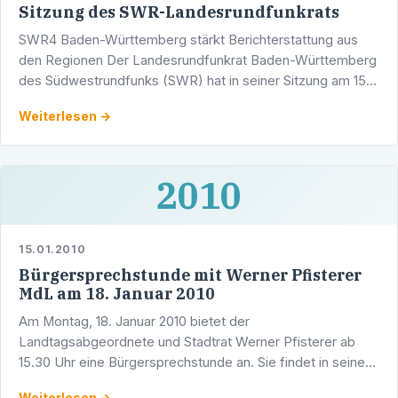
Sitzung des SWR-Landesrundfunkrats
SWR4 Baden-Württemberg stärkt Berichterstattung aus
den Regionen Der Landesrundfunkrat Baden-Württemberg
des Südwestrundfunks (SWR) hat in seiner Sitzung am 15.
Januar 2010 in Heilbronn dem Optimierungskonzept für
Weiterlesen →
SWR4 …
2010
15.01.2010
Bürgersprechstunde mit Werner Pfisterer
MdL am 18. Januar 2010
Am Montag, 18. Januar 2010 bietet der
Landtagsabgeordnete und Stadtrat Werner Pfisterer ab
15.30 Uhr eine Bürgersprechstunde an. Sie findet in seinem
Wahlkreisbüro in der Adlerstraße 1/5, 69123 Heidelberg-
Weiterlesen →