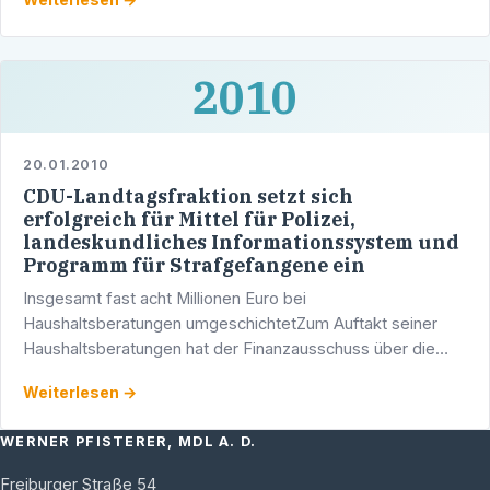
Wieblingen …
2010
20.01.2010
CDU-Landtagsfraktion setzt sich
erfolgreich für Mittel für Polizei,
landeskundliches Informationssystem und
Programm für Strafgefangene ein
Insgesamt fast acht Millionen Euro bei
Haushaltsberatungen umgeschichtetZum Auftakt seiner
Haushaltsberatungen hat der Finanzausschuss über die
Einzelpläne des Innen-, Staats- und Justizministeriums
Weiterlesen →
beraten. Dabei ist …
WERNER PFISTERER, MDL A. D.
Freiburger Straße 54