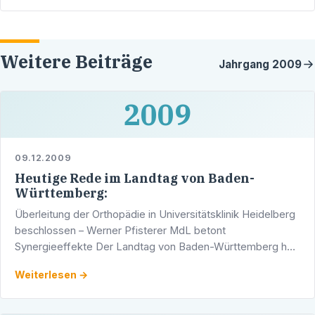
Weitere Beiträge
Jahrgang
2009
2009
09.12.2009
Heutige Rede im Landtag von Baden-
Württemberg:
Überleitung der Orthopädie in Universitätsklinik Heidelberg
beschlossen – Werner Pfisterer MdL betont
Synergieeffekte Der Landtag von Baden-Württemberg hat
heute einstimmig das von der CDU- und der FDP-
Weiterlesen →
Landtagsfraktion …