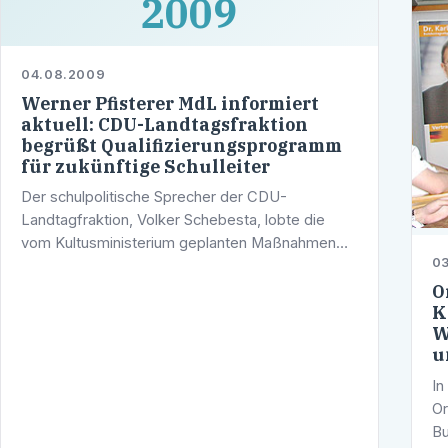
2009
04.08.2009
Werner Pfisterer MdL informiert
aktuell: CDU-Landtagsfraktion
begrüßt Qualifizierungsprogramm
für zukünftige Schulleiter
Der schulpolitische Sprecher der CDU-
Landtagfraktion, Volker Schebesta, lobte die
vom Kultusministerium geplanten Maßnahmen
0
für die Qualifizierung von zukünftigen
Schulleitern. "Es ist ein vollkommen richtiger
O
K
Schritt, …
W
u
In
Or
Bu