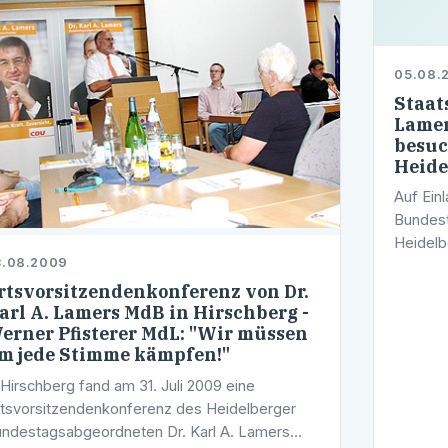
05.08.
Staat
Lamer
besuc
Heide
Auf Ein
Bundes
Heidelb
3.08.2009
Friedlin
Ministe
rtsvorsitzendenkonferenz von Dr.
arl A. Lamers MdB in Hirschberg -
Baden-
erner Pfisterer MdL: "Wir müssen
m jede Stimme kämpfen!"
 Hirschberg fand am 31. Juli 2009 eine
tsvorsitzendenkonferenz des Heidelberger
ndestagsabgeordneten Dr. Karl A. Lamers