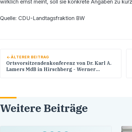
wirklich ernst meint, soll sie konkrete Angaben zu kur
Quelle: CDU-Landtagsfraktion BW
ÄLTERER BEITRAG
Ortsvorsitzendenkonferenz von Dr. Karl A.
Lamers MdB in Hirschberg - Werner
Pfisterer MdL: "Wir müssen um jede Stimme
kämpfen!"
Weitere Beiträge