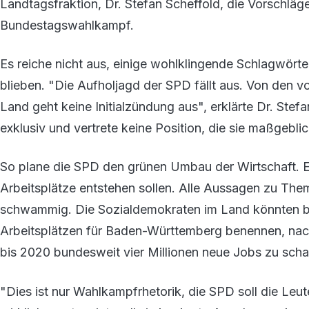
Landtagsfraktion, Dr. Stefan Scheffold, die Vorschlä
Bundestagswahlkampf.
Es reiche nicht aus, einige wohlklingende Schlagwörte
blieben. "Die Aufholjagd der SPD fällt aus. Von den v
Land geht keine Initialzündung aus", erklärte Dr. Ste
exklusiv und vertrete keine Position, die sie maßgebl
So plane die SPD den grünen Umbau der Wirtschaft. Es
Arbeitsplätze entstehen sollen. Alle Aussagen zu Them
schwammig. Die Sozialdemokraten im Land könnten bei
Arbeitsplätzen für Baden-Württemberg benennen, nac
bis 2020 bundesweit vier Millionen neue Jobs zu scha
"Dies ist nur Wahlkampfrhetorik, die SPD soll die Leu