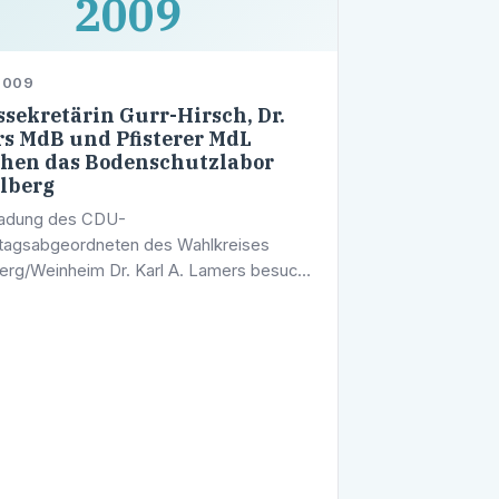
2009
2009
ssekretärin Gurr-Hirsch, Dr.
s MdB und Pfisterer MdL
hen das Bodenschutzlabor
lberg
ladung des CDU-
tagsabgeordneten des Wahlkreises
erg/Weinheim Dr. Karl A. Lamers besucht
de Gurr-Hirsch, Staatssekretärin im
rium für Ernährung und Ländlichen Raum
Württemberg,