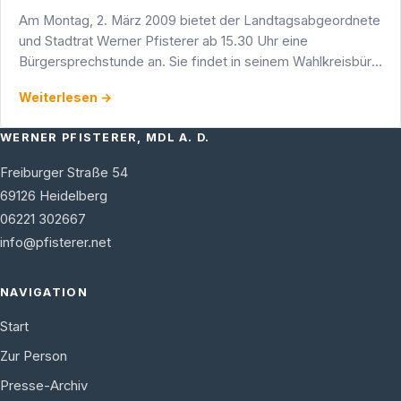
Am Montag, 2. März 2009 bietet der Landtagsabgeordnete
und Stadtrat Werner Pfisterer ab 15.30 Uhr eine
Bürgersprechstunde an. Sie findet in seinem Wahlkreisbüro
in der Adlerstraße 1/5, 69123 Heidelberg-Wieblingen statt.
Weiterlesen →
WERNER PFISTERER, MDL A. D.
Freiburger Straße 54
69126
Heidelberg
06221 302667
info@pfisterer.net
NAVIGATION
Start
Zur Person
Presse-Archiv