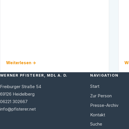
Angesichts zahlreicher aktueller
Da
Problemstellungen …
2
Weiterlesen →
We
WERNER PFISTERER, MDL A. D.
NAVIGATION
Start
Freiburger Straße 54
69126
Heidelberg
Zur Person
06221 302667
Presse-Archiv
info@pfisterer.net
Kontakt
Suche