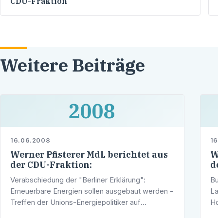
CDU-Fraktion
Weitere Beiträge
2008
16.06.2008
1
Werner Pfisterer MdL berichtet aus
W
der CDU-Fraktion:
d
Verabschiedung der "Berliner Erklärung":
Bu
Erneuerbare Energien sollen ausgebaut werden -
La
Treffen der Unions-Energiepolitiker auf
Ho
Einladung von Paul Nemeth MdL in Berlin
vo