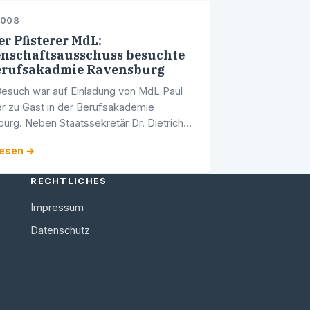
2008
r Pfisterer MdL:
nschaftsausschuss besuchte
erufsakadmie Ravensburg
esuch war auf Einladung von MdL Paul
r zu Gast in der Berufsakademie
urg. Neben Staatssekretär Dr. Dietrich
s dem Wissenschaftsministerium konnten
lesen →
arl-Heinz Hänssler und Prof. Rudolf …
RECHTLICHES
Impressum
Datenschutz