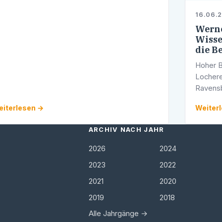
s Bundesverfassungsgericht hat am 11. Juni
16.06.
008 …
Werne
Wisse
die B
Hoher B
Lochere
Ravensb
Birk au
iterlesen →
Weiter
Prof. K
ARCHIV NACH JAHR
2026
2024
2023
2022
2021
2020
2019
2018
Alle Jahrgänge →