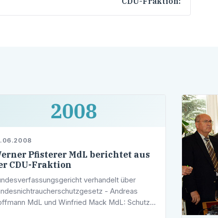
CDU-Fraktion:
2008
6.06.2008
erner Pfisterer MdL berichtet aus
er CDU-Fraktion
ndesverfassungsgericht verhandelt über
ndesnichtraucherschutzgesetz - Andreas
ffmann MdL und Winfried Mack MdL: Schutz
r Gesundheitsschäden steht im Vordergrund