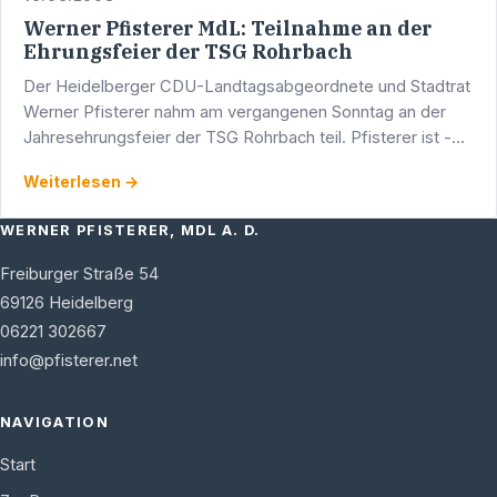
Werner Pfisterer MdL: Teilnahme an der
Ehrungsfeier der TSG Rohrbach
Der Heidelberger CDU-Landtagsabgeordnete und Stadtrat
Werner Pfisterer nahm am vergangenen Sonntag an der
Jahresehrungsfeier der TSG Rohrbach teil. Pfisterer ist -
wie insgesamt ca. 3100 Heidelbergerinnen und …
Weiterlesen →
WERNER PFISTERER, MDL A. D.
Freiburger Straße 54
69126
Heidelberg
06221 302667
info@pfisterer.net
NAVIGATION
Start