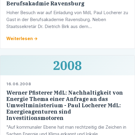
Berufsakadmie Ravensburg
Hoher Besuch war auf Einladung von MdL Paul Locherer zu
Gast in der Berufsakademie Ravensburg. Neben
Staatssekretär Dr. Dietrich Birk aus dem
Wissenschaftsministerium konnten Prof. Karl-Heinz
Weiterlesen →
Hänssler und Prof. Rudolf …
2008
16.06.2008
Werner Pfisterer MdL: Nachhaltigkeit von
Energie Thema einer Anfrage an das
Umweltministerium - Paul Locherer MdL:
Energieagenturen sind
Investitionsmotoren
"Auf kommunaler Ebene hat man rechtzeitig die Zeichen in
Sachen Energie und Klima erkannt und lokale